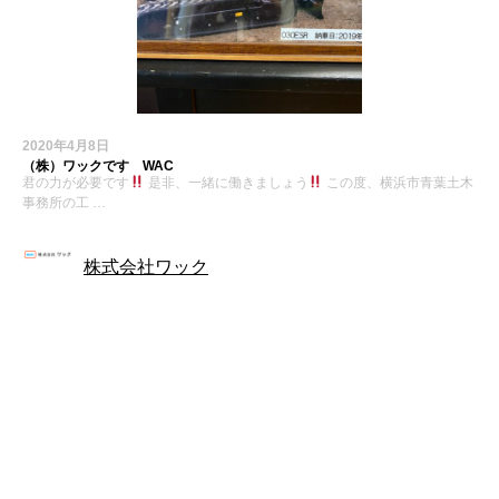
2020年4月8日
（株）ワックです WAC
君の力が必要です
是非、一緒に働きましょう
この度、横浜市青葉土木
事務所の工 …
株式会社ワック
お知らせ
最近の投稿